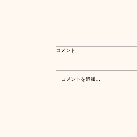
コメント
コメントを追加…
あだち区地元誌
「TSUKUSHI」にて掲載。
ご紹介いただき、ありがとう
ございました！