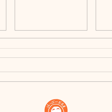
新店舗『はっぴーだるま工房
日テレ
@akiba』2023年10月27日
て、
Fri.オープン！
から
まも