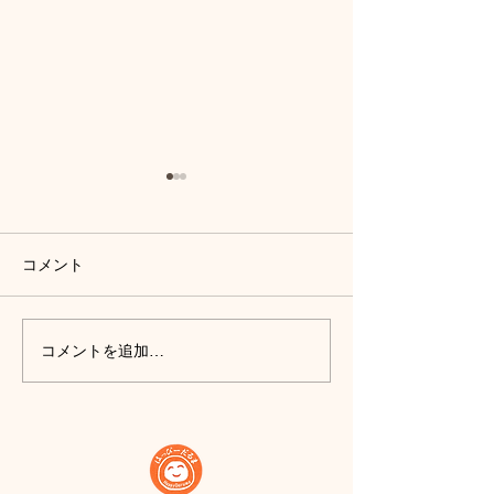
コメント
新店舗『はっぴーだるま
日テレ「news e
コメントを追加…
工房@akiba』2023年10
にて、「はっぴ
月27日 Fri.オープン！
工房」から生中
ジローだるまも