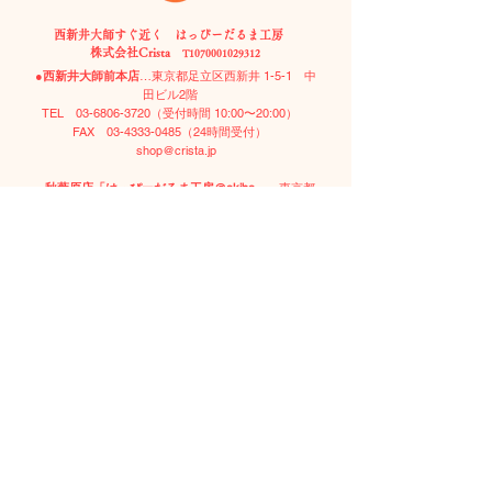
西新井大師すぐ近く はっぴーだるま工房
株式会社Crista
T1070001029312
●
西新井大師前本店
…東京都足立区西新井 1-5-1 中
田ビル2階
TEL
03-6806-3720
（受付時間 10:00〜20:00）​
FAX
03-4333-0485
（24時間受付）
shop@crista.jp
●
秋葉原店「はっぴーだるま工房＠akiba」
…東京都
台東区上野 5-9-21 2k540 AKIOKA ARTISAN内 L-3区
画
TEL
03-6806-3720
（受付時間 10:00〜20:00）​
FAX
03-4333-0485
（24時間受付）
shop@happydaruma.tokyo
はっぴーだるま ／HappyDarumaは、幸せを贈るというコ
ンセプトから生まれた幸せの贈り物、ハッピーギフトで
す。お祝い、記念品、お見舞い、引き出物、受験などにも
喜ばれる、かわいい縁起物です。どんなお部屋にもあう時
流にあったおしゃれなインテリアとしてもお楽しみいただ
けます。 東京都の観光おみやげプロジェク
ト“TokyoTokyo”公式アイテム。 企業様向けのノベルテ
ィ・販促品として、名入れのサービスも実施中。特注色も