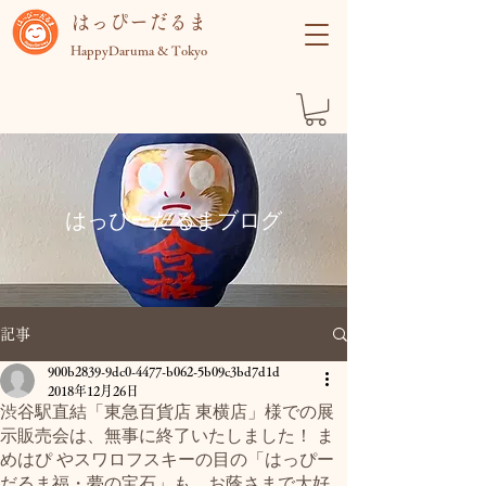
​はっぴーだるま
HappyDaruma & Tokyo
​はっぴーだるまブログ
記事
900b2839-9dc0-4477-b062-5b09c3bd7d1d
2018年12月26日
渋谷駅直結「東急百貨店 東横店」様での展
示販売会は、無事に終了いたしました！ ま
めはぴ やスワロフスキーの目の「はっぴー
だるま福・夢の宝石」も、お蔭さまで大好