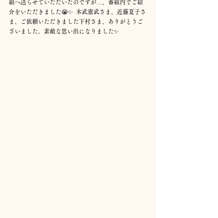
組へ送らせていただいたのですが…、番組内でご紹
介をいただきました😭✨  木武憲武さま、近藤夏子さ
ま、ご依頼いただきました下村さま、ありがとうご
ざいました。素敵な思い出になりました✨