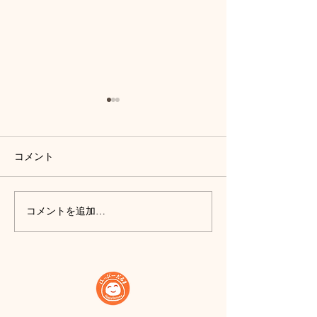
コメント
新店舗『はっぴーだるま
日テレ「news e
コメントを追加…
工房@akiba』2023年10
にて、「はっぴ
月27日 Fri.オープン！
工房」から生中
ジローだるまも