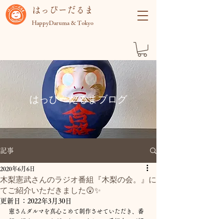
​はっぴーだるま
HappyDaruma & Tokyo
​はっぴーだるまブログ
記事
2020年6月6日
木梨憲武さんのラジオ番組『木梨の会。』に
てご紹介いただきました😲✨
更新日：
2022年3月30日
憲さんダルマを真心こめて制作させていただき、番