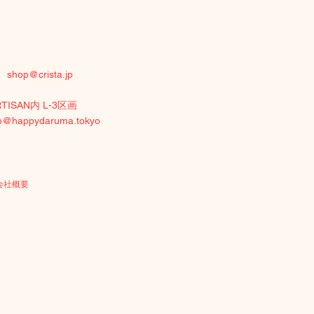
付）
shop@crista.jp
RTISAN内 L-3区画
p@happydaruma.tokyo
会社概要