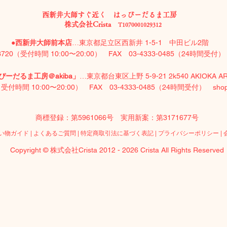
西新井大師すぐ近く はっぴーだるま工房
株式会社Crista
T1070001029312
●
西新井大師前本店
…東京都足立区西新井 1-5-1 中田ビル2階
-3720（受付時間 10:00〜20:00）​ FAX 03-4333-0485（24時間受
ーだるま工房＠akiba」
…東京都台東区上野 5-9-21 2k540 AKIOKA A
0（受付時間 10:00〜20:00）​ FAX 03-4333-0485（24時間受付）
sho
商標登録：第5961066号 実用新案：第3171677号
い物ガイド
|
よくあるご質問
|
特定商取引法に基づく表記
|
プライバシーポリシー
|
Copyright © 株式会社Crista 2012 - 2026 Crista All Rights Reserved