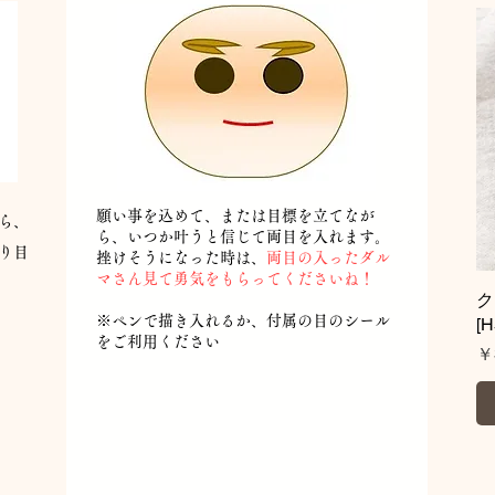
願い事を込めて、または目標を立てなが
ら、
ら、いつか叶うと信じて両目を入れます。
り目
挫けそうになった時は、
両目の入ったダル
マさん見て勇気をもらってくださいね！
​※ペンで描き入れるか、付属の目のシール
[
をご利用ください
価
￥