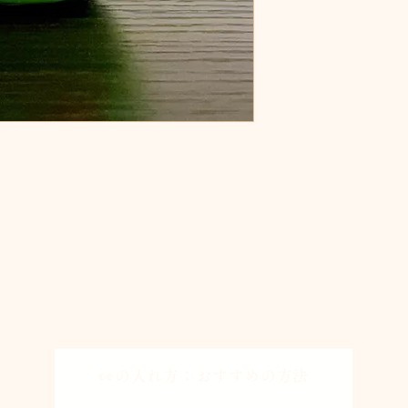
法
👀の入れ方：おすすめの
方法