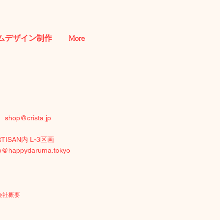
ムデザイン制作
More
付）
shop@crista.jp
RTISAN内 L-3区画
p@happydaruma.tokyo
会社概要