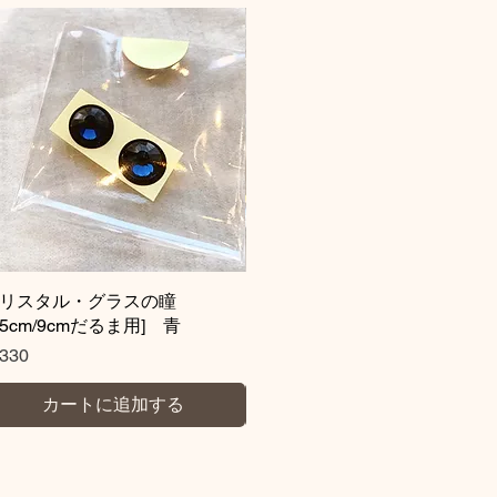
クリスタル・グラスの瞳
クイックビュー
クリスタル・グラスの瞳
クイックビュー
H5cm/9cmだるま用] 青
H9cm/H5cmだるま用 茶
格
価格
330
￥330
カートに追加する
カートに追加する