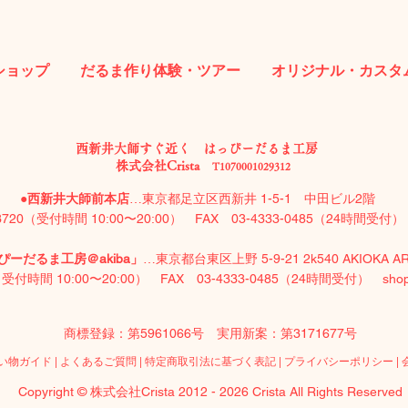
ショップ
だるま作り体験・ツアー
オリジナル・カスタ
西新井大師すぐ近く はっぴーだるま工房
株式会社Crista
T1070001029312
●
西新井大師前本店
…東京都足立区西新井 1-5-1 中田ビル2階
-3720（受付時間 10:00〜20:00）​ FAX 03-4333-0485（24時間受
ーだるま工房＠akiba」
…東京都台東区上野 5-9-21 2k540 AKIOKA A
0（受付時間 10:00〜20:00）​ FAX 03-4333-0485（24時間受付）
sho
商標登録：第5961066号 実用新案：第3171677号
い物ガイド
|
よくあるご質問
|
特定商取引法に基づく表記
|
プライバシーポリシー
|
Copyright © 株式会社Crista 2012 - 2026 Crista All Rights Reserved