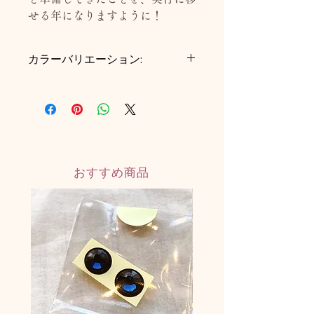
せる年になりますように！
カラーバリエーション:
◾️銅
◾️金
◾️銀
◾️白
おすすめ商品