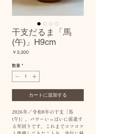
干支だるま「馬
(午)」H9cm
価
￥3,300
格
数量
*
カートに追加する
2026年／令和8年の干支「馬
(午)」。パワーいっぱいに前進す
る年回りです。これまでコツコツ
と準備してきたことを、実行に移