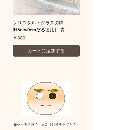
クリスタル・グラスの瞳
クリスタル・グラス
[H5cm/9cmだるま用] 青
H9cm/H5cmだるま用
価格
価格
￥330
￥330
カートに追加する
👀の入れ方：
伝統的な方法
願い事を込めて、または目標を立てたら、