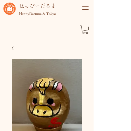
​はっぴーだるま
HappyDaruma & Tokyo