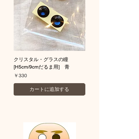
アルデヒド低減の最高基準）取得
・NON重金属
・抗菌・防カビ
※ノベルティ対応も可能です。ロゴ入
れや文字入れサービスも承っておりま
すので、お気軽にお問合せください。
クリスタル・グラスの瞳
クリスタル・グラス
[H5cm/9cmだるま用] 青
H9cm/H5cmだるま用
価格
価格
￥330
￥330
カートに追加する
👀の入れ方：
伝統的な方法