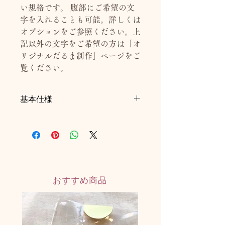
い規格です。 腹部にご希望の文
字を入れることも可能。詳しくは
オプションをご参照ください。上
記以外の文字をご希望の方は「オ
リジナルだるま制作」ページをご
覧ください。
基本仕様
■H9cm
■約69g（パッケージ込）
■目のシール付き
■オーガンジー素材バッグ付き（リユ
ース可）
◎日本製ハンドメイド
おすすめ商品
◎耐水性水性塗料：乾燥後は濡れても
溶けない塗料
・揮発性有機化合物（VOC）含有率、
僅か0.3％未満
・JAS／JIS規格“ F☆☆☆☆”（ホルム