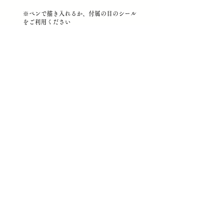
​※ペンで描き入れるか、付属の目のシール
をご利用ください
西新井大師すぐ近く はっぴーだるま工房
株式会社Crista
T1070001029312
●
西新井大師前本店
…東京都足立区西新井 1-5-1 中
田ビル2階
TEL
03-6806-3720
（受付時間 10:00〜20:00）​
FAX
03-4333-0485
（24時間受付）
shop@crista.jp
●
秋葉原店「はっぴーだるま工房＠akiba」
…東京都
台東区上野 5-9-21 2k540 AKIOKA ARTISAN内 L-3区
画
TEL
03-6806-3720
（受付時間 10:00〜20:00）​
FAX
03-4333-0485
（24時間受付）
shop@happydaruma.tokyo