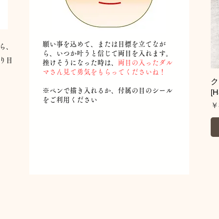
願い事を込めて、または目標を立てなが
ら、
ら、いつか叶うと信じて両目を入れます。
り目
挫けそうになった時は、
両目の入ったダル
マさん見て勇気をもらってくださいね！
​※ペンで描き入れるか、付属の目のシール
[
をご利用ください
価
￥