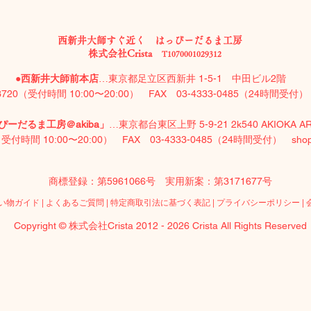
西新井大師すぐ近く はっぴーだるま工房
株式会社Crista
T1070001029312
●
西新井大師前本店
…東京都足立区西新井 1-5-1 中田ビル2階
-3720（受付時間 10:00〜20:00）​ FAX 03-4333-0485（24時間受
ーだるま工房＠akiba」
…東京都台東区上野 5-9-21 2k540 AKIOKA A
0（受付時間 10:00〜20:00）​ FAX 03-4333-0485（24時間受付）
sho
商標登録：第5961066号 実用新案：第3171677号
い物ガイド
|
よくあるご質問
|
特定商取引法に基づく表記
|
プライバシーポリシー
|
Copyright © 株式会社Crista 2012 - 2026 Crista All Rights Reserved