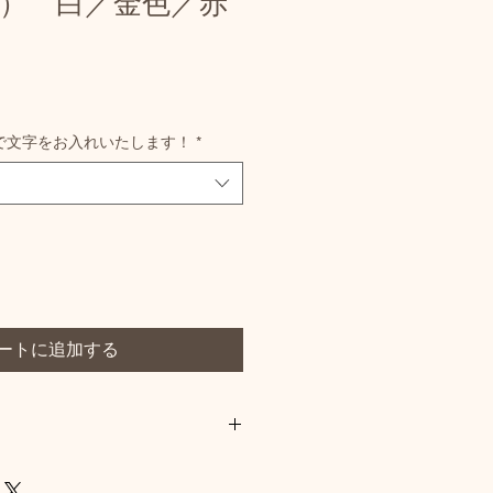
） 白／金色／赤
で文字をお入れいたします！
*
ートに追加する
込）