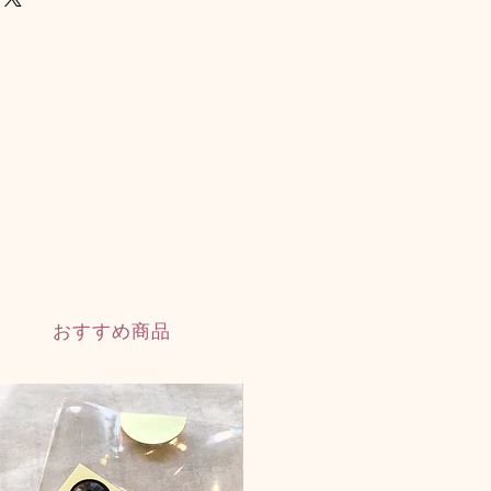
着バッグ付き
e in JAPAN の手づくり品
料（耐水性水性塗料：濡れても溶け
おすすめ商品