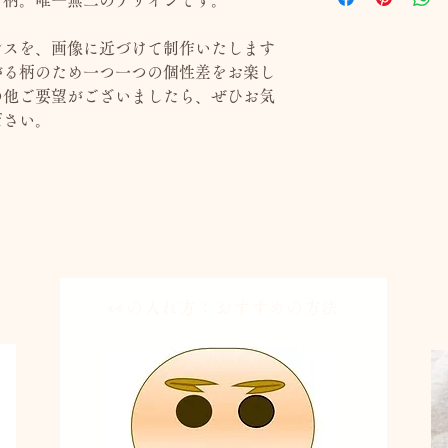
る柄。唯一無二のデザインです。
■オーガンジー製巾
ンスを、画像に近づけて制作いたします
◎一つひとつ All Mad
がる柄のため一つ一つの個性差をお楽し
◎安心安全の水性塗
の他ご要望がございましたら、ぜひお気
ません）
ださい。
法
👀の入れ方：おすすめの
方法