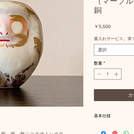
（マーブル
銅
価
￥5,500
格
書入れサービス。筆
選択
数量
*
カ
基本仕様
■H9cm
■約69g（パッケージ