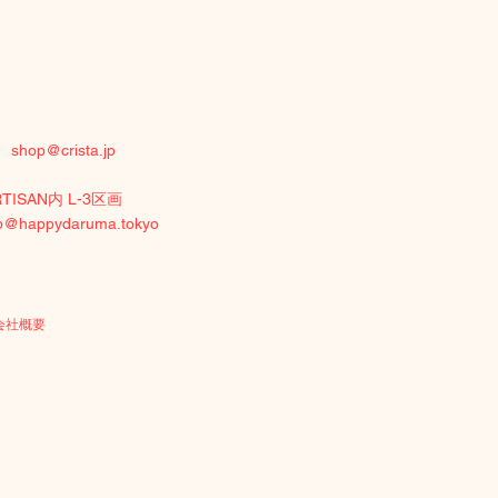
付）
shop@crista.jp
RTISAN内 L-3区画
p@happydaruma.tokyo
会社概要