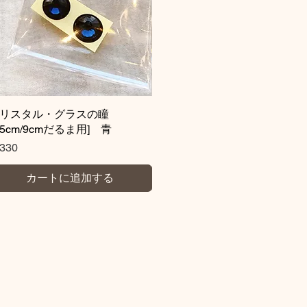
クリスタル・グラスの瞳
クイックビュー
クリスタル・グラスの瞳
クイックビュー
H5cm/9cmだるま用] 青
H9cm/H5cmだるま用 茶
格
価格
330
￥330
カートに追加する
カートに追加する