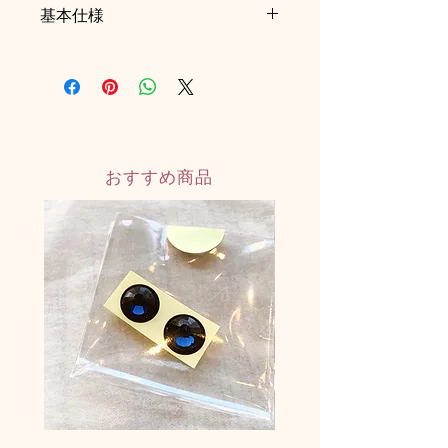
基本仕様
■H5cm
■約35g（パッケージ込）
■オーガンジー製巾着バッグ付き
■目のシール・おみくじ付き
◎倒しても起き上がります
おすすめ商品
◎日本製ハンドメイド
◎耐水性水性塗料：乾燥後は濡れても
溶けない塗料
・揮発性有機化合物（VOC）含有率、
僅か0.3％未満
・JAS／JIS規格“ F☆☆☆☆”（ホルム
アルデヒド低減の最高基準）取得
・NON重金属
・抗菌・防カビ
※ノベルティ対応も可能です。ロゴ入
れや文字入れサービスも承っておりま
すので、お気軽にお問合せください。