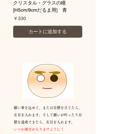
クリスタル・グラスの瞳
クリスタル・グラス
[H5cm/9cmだるま用] 青
H9cm/H5cmだるま用
価格
価格
￥330
￥330
カートに追加する
👀の入れ方：
伝統的な方法
願い事を込めて、または目標を立てたら、
左目を入れます。そして願いが叶ったり目
標を達成できたら、右目を入れます。
​いつか両目が入りますように！