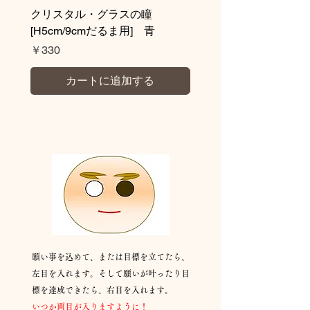
クリスタル・グラスの瞳
クリスタル・グラス
[H5cm/9cmだるま用] 青
H9cm/H5cmだるま用
価格
価格
￥330
￥330
カートに追加する
👀の入れ方：
伝統的な方法
願い事を込めて、または目標を立てたら、
左目を入れます。そして願いが叶ったり目
標を達成できたら、右目を入れます。
​いつか両目が入りますように！