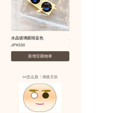
・NON重金属
・抗菌・防カビ
※ノベルティ対応も可能です。ロゴ入
れや文字入れサービスも承っておりま
すので、お気軽にお問合せください。
水晶玻璃眼睛蓝色
水晶玻璃眼睛棕色
價格
價格
JP¥330
JP¥330
新增至購物車
👀怎么放：
传统方法