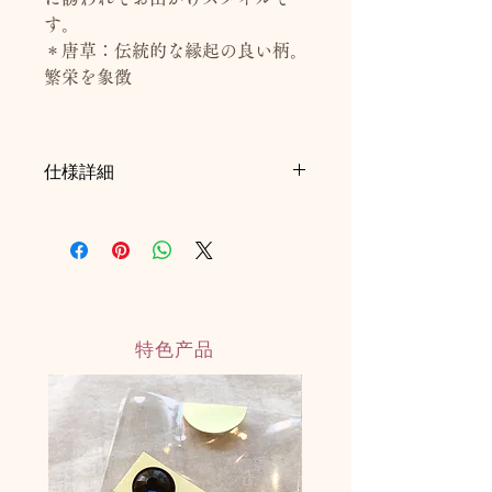
す。
＊唐草：伝統的な縁起の良い柄。
繁栄を象徴
仕様詳細
■H5cm
■約40g（パッケージ込）
■オーガンジー製巾着バッグ付き
■目のシール・おみくじ付き
◎倒しても起き上がります
特色产品
◎日本製ハンドメイド
◎耐水性水性塗料：乾燥後は濡れても
溶けない塗料
・揮発性有機化合物（VOC）含有率、
僅か0.3％未満
・JAS／JIS規格“ F☆☆☆☆”（ホルム
アルデヒド低減の最高基準）取得