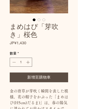
まめはぴ「芽吹
き」桜色
價
JP¥1,430
格
數量
*
新增至購物車
金の唐草が芽吹く瞬間を表した模
様。花の帽子をかぶった「まめは
ぴ(H5cm)だるま)」は、春の陽気
に誘われてお出かけスタイルで