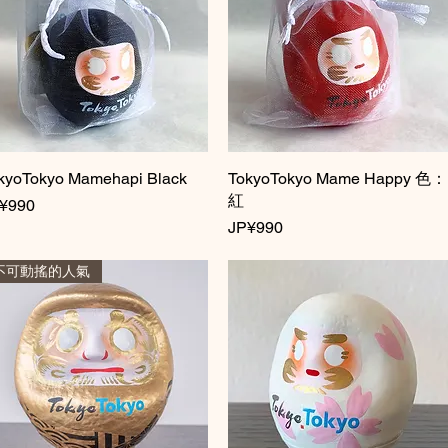
kyoTokyo Mamehapi Black
快速瀏覽
TokyoTokyo Mame Happy 色：
快速瀏覽
紅
格
¥990
價格
JP¥990
不可動搖的人氣