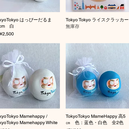
okyoTokyo はっぴーだるま
快速瀏覽
Tokyo Tokyo ライスクラッカー
快速瀏覽
cm 白
無庫存
格
¥2,500
kyoTokyo Mamehappy /
快速瀏覽
TokyoTokyo MameHappy 高5
快速瀏覽
kyoTokyo Mamehappy White
㎝ 色：蓝色・白色 全2色