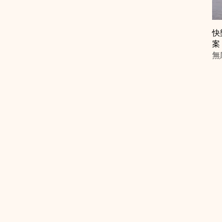
快
案
無