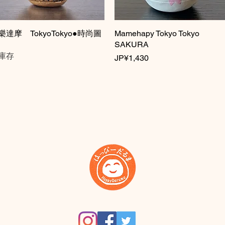
樂達摩 TokyoTokyo●時尚圖
快速瀏覽
Mamehapy Tokyo Tokyo
快速瀏覽
SAKURA
庫存
價格
JP¥1,430