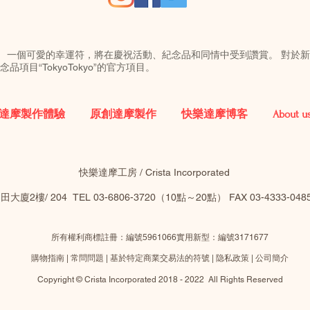
。 一個可愛的幸運符，將在慶祝活動、紀念品和同情中受到讚賞。 對於
項目“TokyoTokyo”的官方項目。
達摩製作體驗
原創達摩製作
快樂達摩博客
About u
快樂達摩工房 / Crista Incorporated
2樓/ 204 TEL 03-6806-3720（10點～20點）​ FAX 03-4333-0
所有權利商標註冊：編號5961066實用新型：編號3171677
購物指南
|
常問問題
|
基於特定商業交易法的符號
|
隐私政策
|
公司簡介
Copyright © Crista Incorporated 2018 - 2022 All Rights Reserved