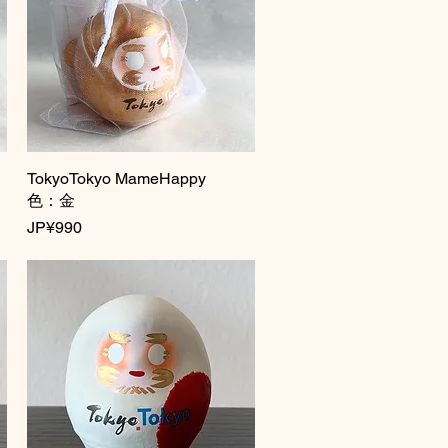
TokyoTokyo MameHappy
快速瀏覽
色：金
價格
JP¥990