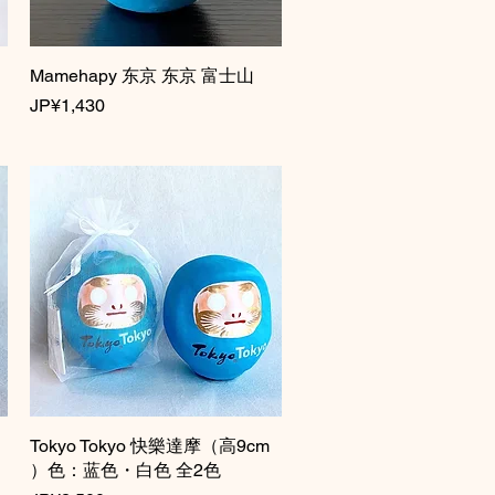
Mamehapy 东京 东京 富士山
快速瀏覽
價格
JP¥1,430
Tokyo Tokyo 快樂達摩（高9cm
快速瀏覽
）色：蓝色・白色 全2色