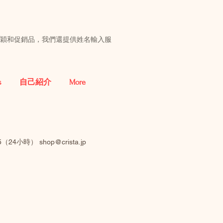
新穎和促銷品，我們還提供姓名輸入服
s
自己紹介
More
485（24小時）
shop@crista.jp