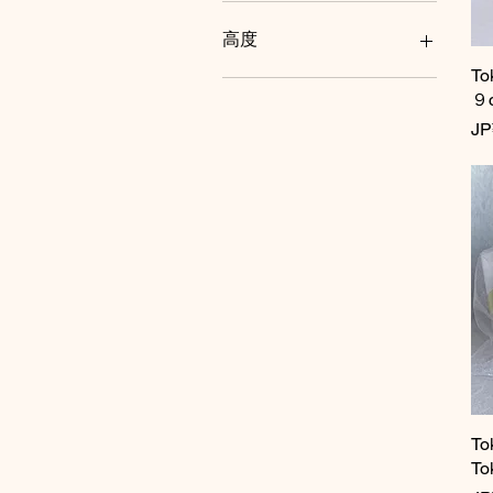
JP¥270
JP¥8,800
高度
T
身高 5 厘米
９
身高 9 厘米
價
JP
身高 16 厘米
To
To