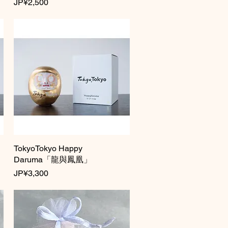
價格
JP¥2,500
TokyoTokyo Happy
快速瀏覽
Daruma「龍與鳳凰」
價格
JP¥3,300