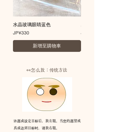
れや文字入れサービスも承っておりま
すので、お気軽にお問合せください。
水晶玻璃眼睛蓝色
水晶玻璃眼睛棕色
價格
價格
JP¥330
JP¥330
新增至購物車
👀怎么放：
传统方法
许愿或设定目标后，放左眼。当您的愿望成
真或达到目标时，请放右眼。