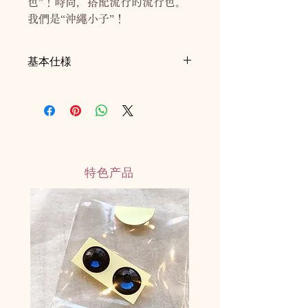
色”！時尚，搭配流行的流行色。
我們是“沖繩小子”！
基本仕様
■H5cm
■約35g（パッケージ込）
■目のシール・おみくじ付き
◎倒しても起き上がります
◎日本製ハンドメイド
特色产品
◎耐水性水性塗料：乾燥後は濡れても
溶けない塗料
・揮発性有機化合物（VOC）含有率、
僅か0.3％未満
・JAS／JIS規格“ F☆☆☆☆”（ホルム
アルデヒド低減の最高基準）取得
・NON重金属
・抗菌・防カビ
※ノベルティ対応も可能です。ロゴ入