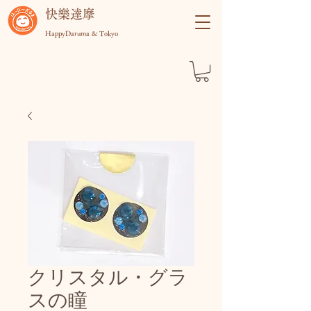
快樂達摩
HappyDaruma & Tokyo
クリスタル・グラ
スの瞳