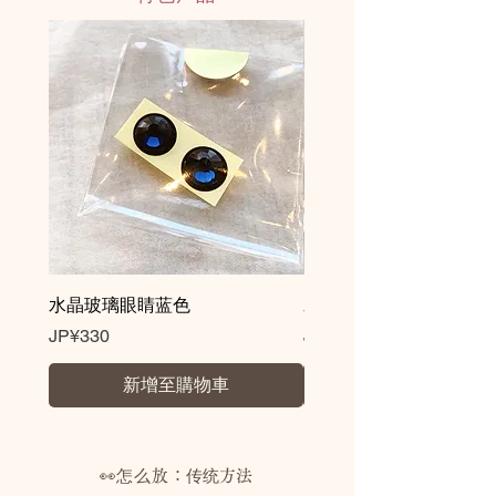
水晶玻璃眼睛蓝色
水晶玻璃眼睛棕色
價格
價格
JP¥330
JP¥330
新增至購物車
👀怎么放：
传统方法