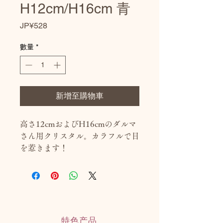
H12cm/H16cm 青
價
JP¥528
格
數量
*
新增至購物車
高さ12cmおよびH16cmのダルマ
さん用クリスタル。カラフルで目
を惹きます！
特色产品