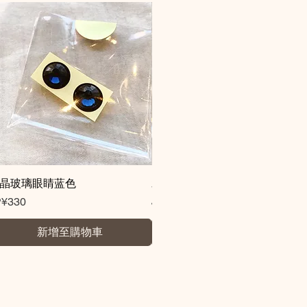
晶玻璃眼睛蓝色
快速瀏覽
水晶玻璃眼睛棕色
快速瀏覽
格
價格
P¥330
JP¥330
新增至購物車
新增至購物車