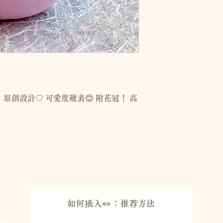
E」原創設計♡ 可愛度破表😊 附花冠！ 高
如何插入👀：推荐
方法