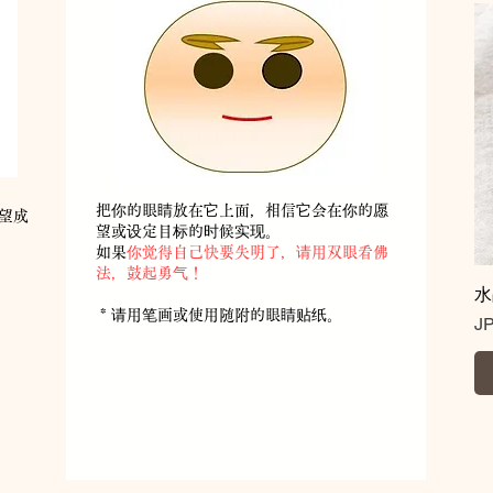
把你的眼睛放在它上面，相信它会在你的愿
望成
望或设定目标的时候实现。
如果
你觉得自己快要失明了，请用双眼看佛
法，鼓起勇气！
水
​
* 请用笔画或使用随附的眼睛贴纸。
價
J