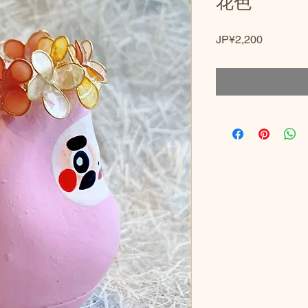
花色
價
JP¥2,200
格