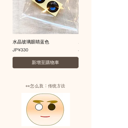
水晶玻璃眼睛蓝色
水晶玻璃眼睛棕色
價格
價格
JP¥330
JP¥330
新增至購物車
👀怎么放：
传统方法