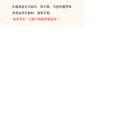
许愿或设定目标后，放左眼。当您的愿望成
真或达到目标时，请放右眼。
​
我希望有一天两只眼睛都能进来！
如何插入👀：推荐
方法
把你的眼睛放在它上面，相信它会在你的愿
望或设定目标的时候实现。
如果
你觉得自己快要失明了，请用双眼看佛
法，鼓起勇气！
​
* 请用笔画或使用随附的眼睛贴纸。