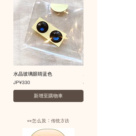
・揮発性有機化合物（VOC）含有率、
僅か0.3％未満
・JAS／JIS規格“ F☆☆☆☆”（ホルム
アルデヒド低減の最高基準）取得
・NON重金属
・抗菌・防カビ
※ノベルティ対応も可能です。ロゴ入
れや文字入れサービスも承っておりま
すので、お気軽にお問合せください。
水晶玻璃眼睛蓝色
水晶玻璃眼睛棕色
價格
價格
JP¥330
JP¥330
新增至購物車
👀怎么放：
传统方法