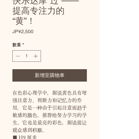
快乐达摩“过”——
提高专注力的
“黄”！
價
JP¥2,500
格
數量
*
新增至購物車
在色彩心理学中，据说黄色具有增
强注意力、判断力和记忆力的作
用，它是一种由于引起注意而趋于
敏感的颜色。推荐给努力学习的学
生。它也是最亮的彩色，据说能让
观众感到积极。
■ H9 厘米