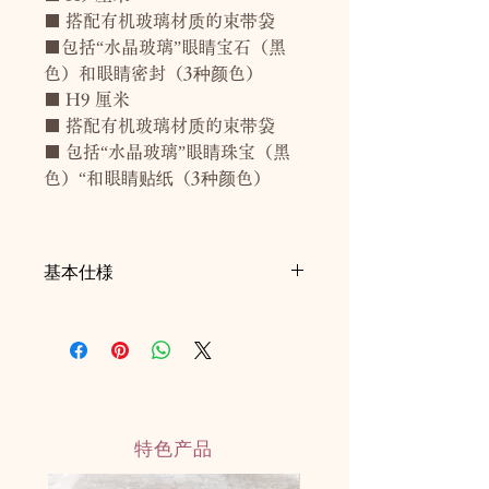
■ 搭配有机玻璃材质的束带袋
■包括“水晶玻璃”眼睛宝石（黑
色）和眼睛密封（3种颜色）
■ H9 厘米
■ 搭配有机玻璃材质的束带袋
■ 包括“水晶玻璃”眼睛珠宝（黑
色）“和眼睛贴纸（3种颜色）
基本仕様
■H9cm
■約69g（パッケージ込）
■目のシール付き
■オーガンジー素材バッグ付き（リユ
ース可）
◎日本製ハンドメイド
特色产品
◎耐水性水性塗料：乾燥後は濡れても
溶けない塗料