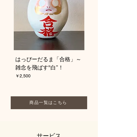
はっぴーだるま「合格」～
はっぴーだるま「合
雑念を飛ばす"白”！
冷静沈着の “紺色”！
価格
価格
￥2,500
￥2,500
商品一覧はこちら
サービス