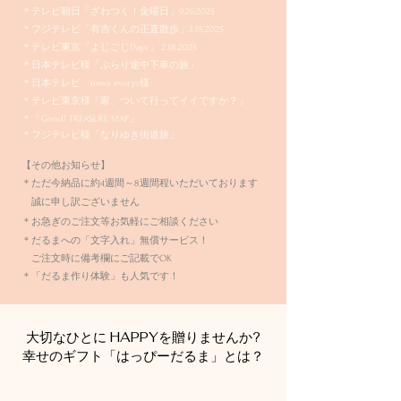
＊テレビ朝日「ざわつく！金曜日」9.26.2025
​＊フジテレビ「有吉くんの正直散歩」3.15.2025
＊テレビ東京「よじごじDays」
2.18.2025
＊
日本テレビ様「ぶらり途中下車の旅」
＊日本テレビ news everys様
​＊テレビ東京様「家、ついて行ってイイですか？」
＊「Good! TREASURE MAP.」
＊フジテレビ様「なりゆき街道旅」
​【
その他お知らせ】
＊ただ今納品に約4週間～8週間程いただいております
誠に申し訳ございません
​＊お急ぎのご注文等お気軽にご相談ください
＊だるまへの「文字入れ」無償サービス！
​ ご注文時に備考欄にご記載でOK
​＊「だるま作り体験」も人気です！
​大切なひとに HAPPYを贈りませんか?
​幸せのギフト「はっぴーだるま」とは？