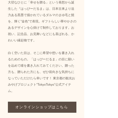
大切なひとに「幸せを贈る」という発想から誕
生した『はっぴーだるま』は、日本古来より迫
力ある黒墨で描かれているダルマのまゆ毛と髭
を、輝く"金色"で表現。ギフトらしい華やかさの
あるデザインを心掛けて制作しております。お
祝い、記念品、お見舞いなどにも喜ばれる、か
わいい縁起物です。
白く空いた目は、そこに希望や想いを書き入れ
るためのもの。「はっぴーだるま」の目に願い
を込めて瞳を書き入れてみてください。贈った
方も、贈られた方にも、ぜひ前向きな気持ちに
なっていただけたら幸いです！ 東京都の観光お
みやげプロジェクト“TokyoTokyo”公式アイテ
ム。
オンラインショップはこちら