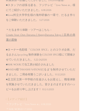
秋葉原店へお越しくださいました（6.2,2026放送)
■スタッフの頑張る姿を、フジテレビ「Live News α」様
にてご紹介いただきました。6.18.2026
■Iowa州立大学学生様の海外研修の一環で、だるま作り
をご体験いただきました。
5.27.2026
＊だるま作り体験・ツアーはこちら：
Create Your Own Daruma | HappyDaruma Tokyo | 日本の幸
運の置物
■ターナー色彩様「COLOUR SPICE」とのコラボ企画、だ
るまさんUpcycling 制作体験をCOLOUR SPICE様にて開催さ
せていただきました。 5.22-24,2026
■NHK WOURLで当工房が紹介されました
■BANDAI様“TAMASHII NATIONSだるま”を制作させていただ
きました。ご用命有難うございました。11.12.2025
■足立区立第一中学校の生徒さんをお迎えし、職場体験
を実施させていただきました。皆さまのますますのハッ
ピーをお祈り申し上げます！
10.2-3.2025
(【メディア紹介】​​​
＊フジテレビ「Live News α」6.18.2026
＊NHK WORLD 1.7.2026