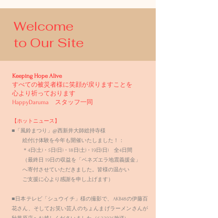
Welcome
to Our Site
Keeping Hope Alive
すべての被災者様に笑顔が戻りますことを
心より祈っております
HappyDaruma スタッフ一同
【ホットニュース】​
■「風鈴まつり」@西新井大師総持寺様
絵付け体験を今年も開催いたしました！：
＊4日(土)・5日(日)・18日(土)・19日(日) 全4日間
（最終日 19日の収益を「ベネズエラ
地震義援金」
へ寄付させていただきました。皆様の温かい
ご支援に心より感謝を申し上げます）
​■日本テレビ「シュウイチ」様の撮影で、AKB48の伊藤百
花さん、そしてお笑い芸人のちょんまげラーメンさんが